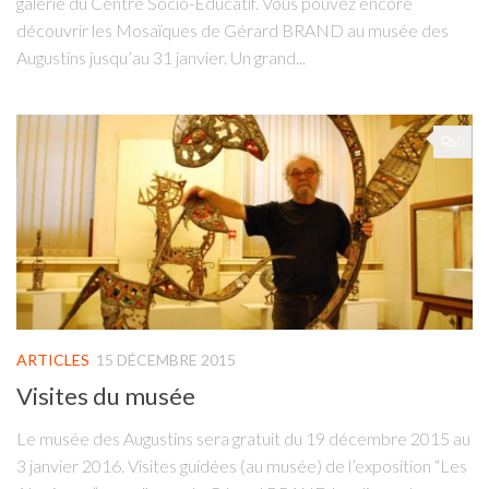
galerie du Centre Socio-Educatif. Vous pouvez encore
découvrir les Mosaïques de Gérard BRAND au musée des
Augustins jusqu’au 31 janvier. Un grand...
0
ARTICLES
15 DÉCEMBRE 2015
Visites du musée
Le musée des Augustins sera gratuit du 19 décembre 2015 au
3 janvier 2016. Visites guidées (au musée) de l’exposition “Les