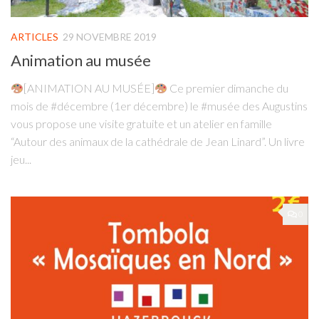
ARTICLES
29 NOVEMBRE 2019
Animation au musée
[ANIMATION AU MUSÉE]
Ce premier dimanche du
mois de #décembre (1er décembre) le #musée des Augustins
vous propose une visite gratuite et un atelier en famille
“Autour des animaux de la cathédrale de Jean Linard”. Un livre
jeu...
0