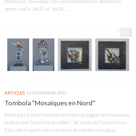
Atypiques”, mosaïques de Gérard BRAND les dimanches
après-midi à 14h30 et 16h30 ....
0
ARTICLES
13 NOVEMBRE 2015
Tombola “Mosaïques en Nord”
Participez à notre tombola et tentez de gagner une mosaïque
réalisée par Gérard Brand.Billet : 2€ Vente au Centre Socio-
Educatif et auprès des membres de l’atelier mosaïque.